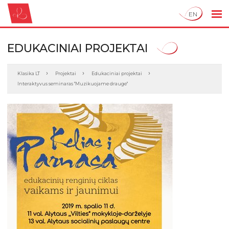
EN
EDUKACINIAI PROJEKTAI
Klasika LT
Projektai
Edukaciniai projektai
Interaktyvus seminaras "Muzikuojame drauge"