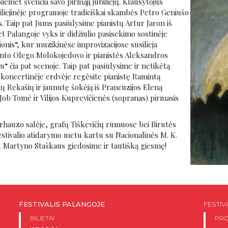
 šiemet švenčia savo pirmąjį jubiliejų. Klausytojus
biliejinėje programoje tradiciškai skambės Petro Geniušo
 Taip pat Jums pasiūlysime pianistų Artur Jaron iš
met Palangoje vyks ir didžiulio pasisekimo sostinėje
nis“, kur muzikinėse improvizacijose susilieja
nto Olego Molokojedovo ir pianistės Aleksandros
“ čia pat scenoje. Taip pat pasiūlysime ir netikėtą
oncertinėje erdvėje regėsite pianistę Ramintą
 Rekašių ir jaunutę šokėją iš Prancūzijos Eleną
ob Tomé ir Vilijos Kuprevičienės (sopranas) pirmasis
hauzo salėje, grafų Tiškevičių rūmuose bei Birutės
festivalio atidarymo metu kartu su Nacionalinės M. K.
 Martyno Staškaus giedosime ir tautišką giesmę!
FESTIVALIS PALANGOJE
FESTIV
BILIETAI
PR