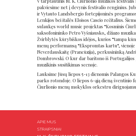
V tarptautinis M. K. Čiurlionio muzikos festivalis
pakviesime net į devynis festivalio renginius. Ju
ir Vytauto Landsbergio fortepijoninės programos.
Lenkijos bei italės Eloisos Cascio rečitalius. Šie
sulaukęs world music projektas “Kosminis Čiurlio
saksofonininko Petro Vyšniausko, džiazo muzika
Žvirblytės kūrybiškos idėjos, kurios “tampa kūnu
menų performansą “Ekspromtas kartu“, vienoje k
Neverdauskaitę (Prancūzija), perkusininką Andrių
Dombrowski. O kur dar baritono iš Portugalijos J
muzikinis susitikimas scenoje.
Lauksime Jūsų liepos 5-13 dienomis Palangos Kur
parko rotondoje. O liepos 6-ąją dieną šventinio 
Čiurlionio menų mokyklos orkestru diriguojamu
APIE MUS
STRAIPSNIAI