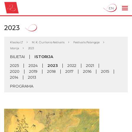
EN
2023
Klasika LT
M. K. Čiurlionio festivalis
Festivalis Palangoje
Istorija
2023
BILIETAI
ISTORIJA
2025
2024
2023
2022
2021
2020
2019
2018
2017
2016
2015
2014
2013
PROGRAMA