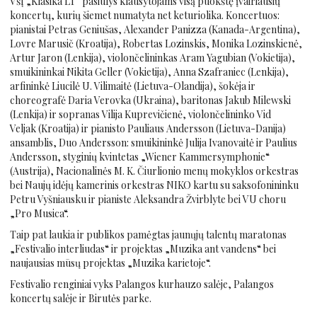
VšĮ „Klasika LT“ pasiūlys klausytojams visą puokštę įvairiausių
koncertų, kurių šiemet numatyta net keturiolika. Koncertuos:
pianistai Petras Geniušas, Alexander Panizza (Kanada-Argentina),
Lovre Marusič (Kroatija), Robertas Lozinskis, Monika Lozinskienė,
Artur Jaron (Lenkija), violončelininkas Aram Yagubian (Vokietija),
smuikininkai Nikita Geller (Vokietija), Anna Szafraniec (Lenkija),
arfininkė Liucilė U. Vilimaitė (Lietuva-Olandija), šokėja ir
choreografė Daria Verovka (Ukraina), baritonas Jakub Milewski
(Lenkija) ir sopranas Vilija Kuprevičienė, violončelininko Vid
Veljak (Kroatija) ir pianisto Pauliaus Andersson (Lietuva-Danija)
ansamblis, Duo Andersson: smuikininkė Julija Ivanovaitė ir Paulius
Andersson, styginių kvintetas „Wiener Kammersymphonie“
(Austrija), Nacionalinės M. K. Čiurlionio menų mokyklos orkestras
bei Naujų idėjų kamerinis orkestras NIKO kartu su saksofonininku
Petru Vyšniausku ir pianiste Aleksandra Žvirblyte bei VU choru
„Pro Musica“.
Taip pat laukia ir publikos pamėgtas jaunųjų talentų maratonas
„Festivalio interliudas“ ir projektas „Muzika ant vandens“ bei
naujausias mūsų projektas „Muzika karietoje“.
Festivalio renginiai vyks Palangos kurhauzo salėje, Palangos
koncertų salėje ir Birutės parke.