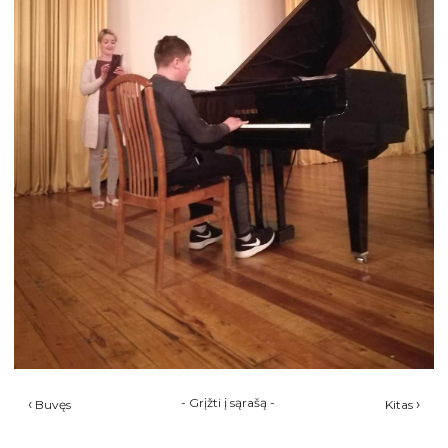
‹
-
Grįžti į sąrašą
-
›
Buvęs
Kitas