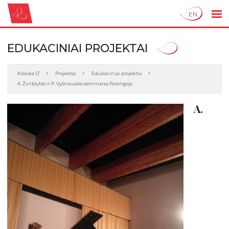
EN
EDUKACINIAI PROJEKTAI
Klasika LT
Projektai
Edukaciniai projektai
A. Žvirblytės ir P. Vyšniausko seminaras Palangoje
A.