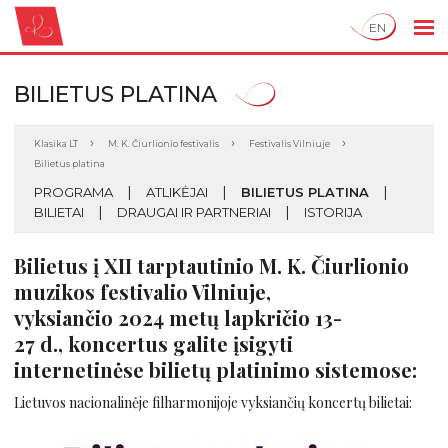
EN
BILIETUS PLATINA
Klasika LT
M. K. Čiurlionio festivalis
Festivalis Vilniuje
Bilietus platina
PROGRAMA
ATLIKĖJAI
BILIETUS PLATINA
BILIETAI
DRAUGAI IR PARTNERIAI
ISTORIJA
Bilietus į XII tarptautinio M. K. Čiurlionio
muzikos festivalio Vilniuje,
vyksiančio 2024 metų lapkričio 13-
27 d., koncertus galite įsigyti
internetinėse bilietų platinimo sistemose:
Lietuvos nacionalinėje filharmonijoje vyksiančių koncertų bilietai: