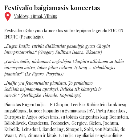
Festivalio baigiamasis koncertas
Valdovų rūmai, Vilnius
Festivalio uždarymo koncertas su fortepijono legenda EUGEN
INDJIC (Prancūzija).
„Eugen Indjic, turbūt didžiausias pasaulyje gyvas Chopin
interpretatorius.“ (G
regory Sullivan Isaacs, Teksasas)
„Garbės žodis, niekuomet negirdėjau Chopin’o atliekamo su tokia
intensyvia aistra, tokiu pilnu vidumi. Iš tiesų – stebuklingas
pianistas!“
(Le Figaro, Paryžius)
„
Indjic
yra fenomenalus
pianistas
.
Jo genialumo
žodžiais
neįmanoma
apsakyti. Belieka tik k
lausytis ir
žavėtis
.“
(Berlingske Tidende, Kopenhaga)
Pianistas Eugen Indjic – F. Chopin, Leeds ir Rubinstein konkursų
nugalėtojas, koncertuojantis su žymiausiais JAV, Pietų Amerikos,
Europos ir Azijos orkestrais, su tokiais dirigentais kaip Bernstein,
Bělohlávek, Casadesus, Fedoseiev, Gergiev, Gielen, Jochum,
Kubelík, Leinsdorf, Sanderling, Sinopoli, Solti, von Matačić, de
Waart, Wit, Zinman ir kitais. E. Indjic reguliariai rengia solinius