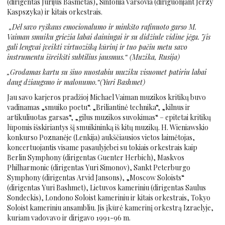
(dirigentas Jurijus Bašmetas), Sinfonia Varsovia (diriguonjant Jerzy
Kaspszyka) ir kitais orkestrais.
„Dėl savo ryškaus emocionalumo ir minkšto rafinuoto garso M.
Vaiman smuiku griežia labai dainingai ir su didžiule vidine jėga. Jis
gali lengvai įveikti virtuozišką kūrinį ir tuo pačiu metu savo
instrumentu išreikšti subtilius jausmus.“ (Muzika, Rusija)
„Grodamas kartu su šiuo nuostabiu muziku visuomet patiriu labai
daug džiaugsmo ir malonumo.“(Yuri Bashmet)
Jau savo karjeros pradžioj Michael Vaiman muzikos kritikų buvo
vadinamas „smuiko poetu“. „Briliantinė technika“, „kilnus ir
artikuliuotas garsas“, „gilus muzikos suvokimas“ – epitetai kritikų
lūpomis išskiriantys šį smuikininką iš kitų muzikų. H. Wieniawskio
konkurso Poznanėje (Lenkija) aukščiausios vietos laimėtojas,
koncertuojantis visame pasaulyjebei su tokiais orkestrais kaip
Berlin Symphony (dirigentas Guenter Herbich), Maskvos
Philharmonic (dirigentas Yuri Simonov), Sankt Peterburgo
Symphony (dirigentas Arvid Jansons), „Moscow Soloists“
(dirigentas Yuri Bashmet), Lietuvos kameriniu (dirigentas Saulus
Sondeckis), Londono Soloist kameriniu ir kitais orkestrais, Tokyo
Soloist kameriniu ansambliu. Jis įkūrė kamerinį orkestrą Izraelyje,
kuriam vadovavo ir dirigavo 1991-96 m.