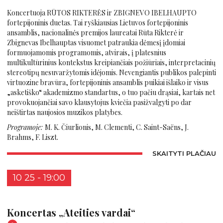
Koncertuoja RŪTOS RIKTERĖS ir ZBIGNEVO IBELHAUPTO
fortepijoninis duetas. Tai ryškiausias Lietuvos fortepijoninis
ansamblis, nacionalinės premijos laureatai Rūta Rikterė ir
Zbignevas Ibelhauptas visuomet patraukia dėmesį įdomiai
formuojamomis programomis, atvirais, į platesnius
multikultūrinius kontekstus kreipiančiais požiūriais, interpretacinių
stereotipų nesuvaržytomis idėjomis. Nevengiantis publikos palepinti
virtuozine bravūra, fortepijoninis ansamblis puikiai išlaiko ir visus
„asketiško“ akademizmo standartus, o tuo pačiu drąsiai, kartais net
provokuojančiai savo klausytojus kviečia pasižvalgyti po dar
neištirtas naujosios muzikos platybes.
Programoje:
M. K. Čiurlionis, M. Clementi, C. Saint-Saëns, J.
Brahms, F. Liszt.
SKAITYTI PLAČIAU
10 25 - 19:00
Koncertas „Ateities vardai“