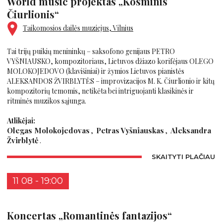
World music projektas „Kosminis
Čiurlionis“
Taikomosios dailės muziejus, Vilnius
Tai trijų puikių menininkų – saksofono genijaus PETRO
VYŠNIAUSKO, kompozitoriaus, Lietuvos džiazo korifėjaus OLEGO
MOLOKOJEDOVO (klavišiniai) ir žymios Lietuvos pianistės
ALEKSANDOS ŽVIRBLYTĖS – improvizacijos M. K. Čiurlionio ir kitų
kompozitorių temomis, netikėta bei intriguojanti klasikinės ir
ritminės muzikos sąjunga.
Atlikėjai:
Olegas Molokojedovas
Petras Vyšniauskas
Aleksandra
Žvirblytė
SKAITYTI PLAČIAU
11 08 - 19:00
Koncertas „Romantinės fantazijos“