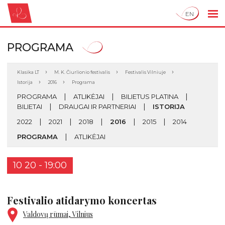
EN
PROGRAMA
Klasika LT
M. K. Čiurlionio festivalis
Festivalis Vilniuje
Istorija
2016
Programa
PROGRAMA
ATLIKĖJAI
BILIETUS PLATINA
BILIETAI
DRAUGAI IR PARTNERIAI
ISTORIJA
2022
2021
2018
2016
2015
2014
PROGRAMA
ATLIKĖJAI
10 20 - 19:00
Festivalio atidarymo koncertas
Valdovų rūmai, Vilnius