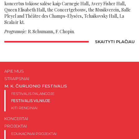
koncertus tokiose salėse kaip Carnegie Hall, Avery Fisher Hall,
Queen Elisabeth Hall, the Concertgebouw, the Musikverein, Salle
Pleyel and Théâtre des Champs-Elysées, Tchaikovsky Hall, La
Scala ir kt.
Programoje:
R. Schumann, F. Chopin.
SKAITYTI PLAČIAU
APIE MUS
STRAIPSNIAI
M. K. ČIURLIONIO FESTIVALIS
FESTIVALIS PALANGOJE
FESTIVALIS VILNIUJE
KITI RENGINIAI
KONCERTAI
PROJEKTAI
EDUKACINIAI PROJEKTAI