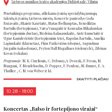
Lietuvos muzikos teatro akademijos Didžioji salė, Vilnius
Nuotaikinga programa, atliekama įvairių specialybių jaunųjų
talentų iš įvairių Lietuvos miestų. Koncerte pasirodys Goda
Bužavaitė, Skaistė Kašėtaitė, Matas Ibelhauptas, Benediktas
Bartulis (fortepijonas), Vaiva Vanagaitė ir Konradas Mikalauskas
(fortepijoninis duetas), Medeina Kalasauskaitė, Aistė Kumetaitė ir
Ugnė Kasiulevičiūtė (fortepijoninis trio), Rapolas Bartulis, Amelija
Lapinskaitė (klarnetas), Pijus Paškevičius (obojus), Augustinas
Jurgaitis (saksofonas), Peyton Hall Magalhaes (violončelė), Žilvinas
Kovas (vokalas).
Programoje:
M. K. Čiurlionis, C. Debussy,A. Dvorak, F. Feran, M.
Mangani, F. Mendelssohn, D. Popper, F. Poulenc, M. Sumer, E. A.
Thullier , C. M. von Weber ir kt.
SKAITYTI PLAČIAU
10 28 - 18:00
Koncertas „Balso ir fortepijono viražai“