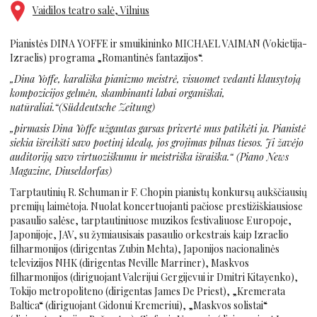
Vaidilos teatro salė, Vilnius
Pianistės DINA YOFFE ir smuikininko MICHAEL VAIMAN (Vokietija-
Izraelis) programa „Romantinės fantazijos“.
„Dina Yoffe, karališka pianizmo meistrė, visuomet vedanti klausytoją
kompozicijos gelmėn, skambinanti labai organiškai,
natūraliai.“(Süddeutsche Zeitung)
„pirmasis Dina Yoffe užgautas garsas privertė mus patikėti ja. Pianistė
siekia išreikšti savo poetinį idealą, jos grojimas pilnas tiesos. Ji žavėjo
auditoriją savo virtuoziškumu ir meistriška išraiška.“ (Piano News
Magazine, Diuseldorfas)
Tarptautinių R. Schuman ir F. Chopin pianistų konkursų aukščiausių
premijų laimėtoja. Nuolat koncertuojanti pačiose prestižiškiausiose
pasaulio salėse, tarptautiniuose muzikos festivaliuose Europoje,
Japonijoje, JAV, su žymiausisais pasaulio orkestrais kaip Izraelio
filharmonijos (dirigentas Zubin Mehta), Japonijos nacionalinės
televizijos NHK (dirigentas Neville Marriner), Maskvos
filharmonijos (diriguojant Valerijui Gergijevui ir Dmitri Kitayenko),
Tokijo metropoliteno (dirigentas James De Priest), „Kremerata
Baltica“ (diriguojant Gidonui Kremeriui), „Maskvos solistai“