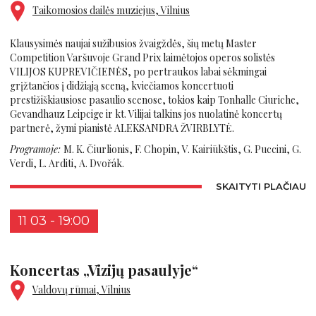
Taikomosios dailės muziejus, Vilnius
Klausysimės naujai sužibusios žvaigždės, šių metų Master
Competition Varšuvoje Grand Prix laimėtojos operos solistės
VILIJOS KUPREVIČIENĖS, po pertraukos labai sėkmingai
grįžtančios į didžiąją sceną, kviečiamos koncertuoti
prestižiškiausiose pasaulio scenose, tokios kaip Tonhalle Ciuriche,
Gevandhauz Leipcige ir kt. Vilijai talkins jos nuolatinė koncertų
partnerė, žymi pianistė ALEKSANDRA ŽVIRBLYTĖ.
Programoje:
M. K. Čiurlionis, F. Chopin, V. Kairiūkštis, G. Puccini, G.
Verdi, L. Arditi, A. Dvořák.
SKAITYTI PLAČIAU
11 03 - 19:00
Koncertas „Vizijų pasaulyje“
Valdovų rūmai, Vilnius