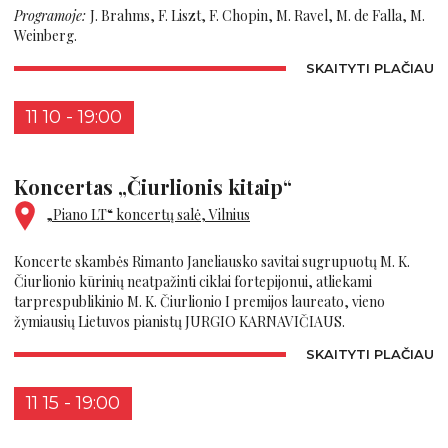
Programoje:
J. Brahms, F. Liszt, F. Chopin, M. Ravel, M. de Falla, M.
Weinberg.
SKAITYTI PLAČIAU
11 10 - 19:00
Koncertas „Čiurlionis kitaip“
„Piano LT“ koncertų salė, Vilnius
Koncerte skambės Rimanto Janeliausko savitai sugrupuotų M. K.
Čiurlionio kūrinių neatpažinti ciklai fortepijonui, atliekami
tarprespublikinio M. K. Čiurlionio I premijos laureato, vieno
žymiausių Lietuvos pianistų JURGIO KARNAVIČIAUS.
SKAITYTI PLAČIAU
11 15 - 19:00