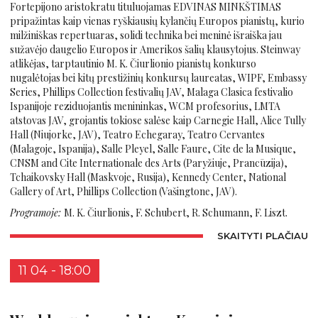
Fortepijono aristokratu tituluojamas EDVINAS MINKŠTIMAS
pripažintas kaip vienas ryškiausių kylančių Europos pianistų, kurio
milžiniškas repertuaras, solidi technika bei meninė išraiška jau
sužavėjo daugelio Europos ir Amerikos šalių klausytojus. Steinway
atlikėjas, tarptautinio M. K. Čiurlionio pianistų konkurso
nugalėtojas bei kitų prestižinių konkursų laureatas, WIPF, Embassy
Series, Phillips Collection festivalių JAV, Malaga Clasica festivalio
Ispanijoje reziduojantis menininkas, WCM profesorius, LMTA
atstovas JAV, grojantis tokiose salėse kaip Carnegie Hall, Alice Tully
Hall (Niujorke, JAV), Teatro Echegaray, Teatro Cervantes
(Malagoje, Ispanija), Salle Pleyel, Salle Faure, Cite de la Musique,
CNSM and Cite Internationale des Arts (Paryžiuje, Prancūzija),
Tchaikovsky Hall (Maskvoje, Rusija), Kennedy Center, National
Gallery of Art, Phillips Collection (Vašingtone, JAV).
Programoje:
M. K. Čiurlionis, F. Schubert, R. Schumann, F. Liszt.
SKAITYTI PLAČIAU
11 04 - 18:00