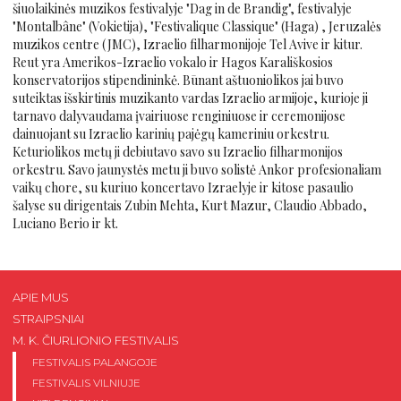
šiuolaikinės muzikos festivalyje "Dag in de Brandig", festivalyje
"Montalbâne" (Vokietija), "Festivalique Classique" (Haga) , Jeruzalės
muzikos centre (JMC), Izraelio filharmonijoje Tel Avive ir kitur.
Reut yra Amerikos-Izraelio vokalo ir Hagos Karališkosios
konservatorijos stipendininkė. Būnant aštuoniolikos jai buvo
suteiktas išskirtinis muzikanto vardas Izraelio armijoje, kurioje ji
tarnavo dalyvaudama įvairiuose renginiuose ir ceremonijose
dainuojant su Izraelio karinių pajėgų kameriniu orkestru.
Keturiolikos metų ji debiutavo savo su Izraelio filharmonijos
orkestru. Savo jaunystės metu ji buvo solistė Ankor profesionaliam
vaikų chore, su kuriuo koncertavo Izraelyje ir kitose pasaulio
šalyse su dirigentais Zubin Mehta, Kurt Mazur, Claudio Abbado,
Luciano Berio ir kt.
APIE MUS
STRAIPSNIAI
M. K. ČIURLIONIO FESTIVALIS
FESTIVALIS PALANGOJE
FESTIVALIS VILNIUJE