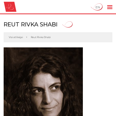
EN
REUT RIVKA SHABI
Visi atlikėjai
Reut Rivka Shabi