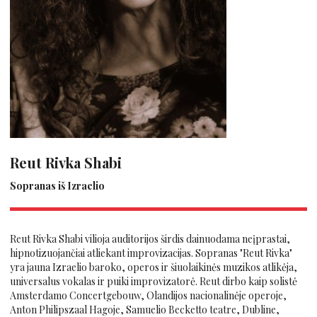
Reut Rivka Shabi
Sopranas iš Izraelio
Reut Rivka Shabi vilioja auditorijos širdis dainuodama neįprastai,
hipnotizuojančiai atliekant improvizacijas. Sopranas "Reut Rivka"
yra jauna Izraelio baroko, operos ir šiuolaikinės muzikos atlikėja,
universalus vokalas ir puiki improvizatorė. Reut dirbo kaip solistė
Amsterdamo Concertgebouw, Olandijos nacionalinėje operoje,
Anton Philipszaal Hagoje, Samuelio Becketto teatre, Dubline,