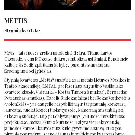
METTIS
Styginių kvartetas
Metis – tai senovės graikų mitologinė figūra, Titanų kartos
Okeanidė, viena iš Dzeuso dukrų, simbolizavusi išmintį. Bendrinėje
kalboje šis žodis apibūdina kokybę, paremtą sumanumu,
išradingumu bei įgūdžiais.
Styginių kvartetas „Mettis“ susibūrė 2011 metais Lietuvos Muzikos ir
Teatro Akademijoje (LMTA), profesoriaus Augustino Vasiliausko
kvarteto klasėje. Visi nariai – Kostas Tumosa (smuikas), Bernardas
Petrauskas (smuikas), Karolis Rudokas (altas) bei Rokas Vaitkevičius
(violončelė) – yra daugelio respublikinių ir tarptautinių konkursų
laureatai, nuolat koncertuojantys solo, kamerinių ansamblių bei
orkestrų sudėtyje, taip pat dalyvaujantys įvairiuose muzikiniuose
projektuose, meistriškumo kursuose. Tai yra vieni aktyviausių
jaunosios kartos Lietuvos muzikinio gyvenimo atstovų. Nuo pat
pirmųjų pasirodymų scenoje jaunas ir ambicingas kvartetas buvo