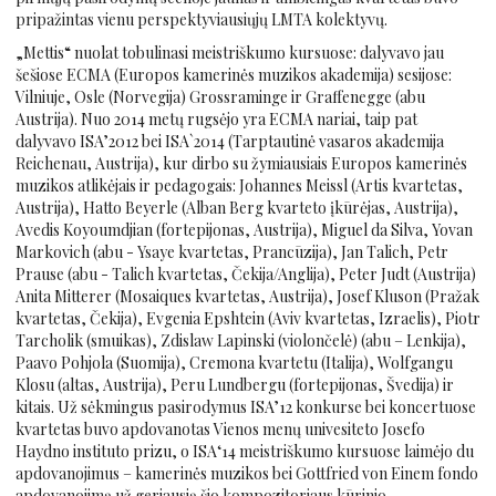
pripažintas vienu perspektyviausiųjų LMTA kolektyvų.
„Mettis“ nuolat tobulinasi meistriškumo kursuose: dalyvavo jau
šešiose ECMA (Europos kamerinės muzikos akademija) sesijose:
Vilniuje, Osle (Norvegija) Grossraminge ir Graffenegge (abu
Austrija). Nuo 2014 metų rugsėjo yra ECMA nariai, taip pat
dalyvavo ISA’2012 bei ISA`2014 (Tarptautinė vasaros akademija
Reichenau, Austrija), kur dirbo su žymiausiais Europos kamerinės
muzikos atlikėjais ir pedagogais: Johannes Meissl (Artis kvartetas,
Austrija), Hatto Beyerle (Alban Berg kvarteto įkūrėjas, Austrija),
Avedis Koyoumdjian (fortepijonas, Austrija), Miguel da Silva, Yovan
Markovich (abu - Ysaye kvartetas, Prancūzija), Jan Talich, Petr
Prause (abu - Talich kvartetas, Čekija/Anglija), Peter Judt (Austrija)
Anita Mitterer (Mosaiques kvartetas, Austrija), Josef Kluson (Pražak
kvartetas, Čekija), Evgenia Epshtein (Aviv kvartetas, Izraelis), Piotr
Tarcholik (smuikas), Zdislaw Lapinski (violončelė) (abu – Lenkija),
Paavo Pohjola (Suomija), Cremona kvartetu (Italija), Wolfgangu
Klosu (altas, Austrija), Peru Lundbergu (fortepijonas, Švedija) ir
kitais. Už sėkmingus pasirodymus ISA’12 konkurse bei koncertuose
kvartetas buvo apdovanotas Vienos menų univesiteto Josefo
Haydno instituto prizu, o ISA‘14 meistriškumo kursuose laimėjo du
apdovanojimus – kamerinės muzikos bei Gottfried von Einem fondo
apdovanojimą už geriausią šio kompozitoriaus kūrinio