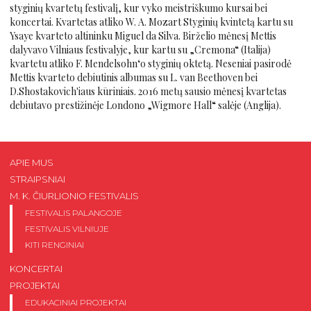
styginių kvartetų festivalį, kur vyko meistriškumo kursai bei
koncertai. Kvartetas atliko W. A. Mozart Styginių kvintetą kartu su
Ysaye kvarteto altininku Miguel da Silva. Birželio mėnesį Mettis
dalyvavo Vilniaus festivalyje, kur kartu su „Cremona“ (Italija)
kvartetu atliko F. Mendelsohn‘o styginių oktetą. Neseniai pasirodė
Mettis kvarteto debiutinis albumas su L. van Beethoven bei
D.Shostakovich'iaus kūriniais. 2016 metų sausio mėnesį kvartetas
debiutavo prestižinėje Londono „Wigmore Hall“ salėje (Anglija).
APIE MUS
STRAIPSNIAI
M. K. ČIURLIONIO FESTIVALIS
FESTIVALIS PALANGOJE
FESTIVALIS VILNIUJE
KITI RENGINIAI
KONCERTAI
PROJEKTAI
EDUKACINIAI PROJEKTAI