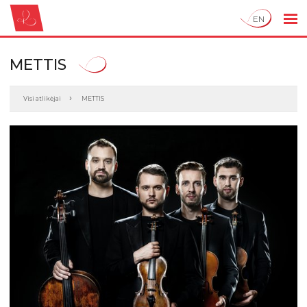
EN
METTIS
Visi atlikėjai
METTIS