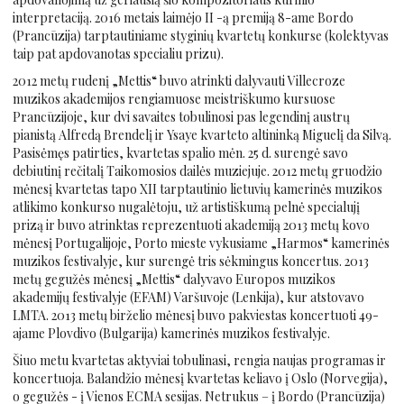
interpretaciją. 2016 metais laimėjo II -ą premiją 8-ame Bordo
(Prancūzija) tarptautiniame styginių kvartetų konkurse (kolektyvas
taip pat apdovanotas specialiu prizu).
2012 metų rudenį „Mettis“ buvo atrinkti dalyvauti Villecroze
muzikos akademijos rengiamuose meistriškumo kursuose
Prancūzijoje, kur dvi savaites tobulinosi pas legendinį austrų
pianistą Alfredą Brendelį ir Ysaye kvarteto altininką Miguelį da Silvą.
Pasisėmęs patirties, kvartetas spalio mėn. 25 d. surengė savo
debiutinį rečitalį Taikomosios dailės muziejuje. 2012 metų gruodžio
mėnesį kvartetas tapo XII tarptautinio lietuvių kamerinės muzikos
atlikimo konkurso nugalėtoju, už artistiškumą pelnė specialujį
prizą ir buvo atrinktas reprezentuoti akademiją 2013 metų kovo
mėnesį Portugalijoje, Porto mieste vykusiame „Harmos“ kamerinės
muzikos festivalyje, kur surengė tris sėkmingus koncertus. 2013
metų gegužės mėnesį „Mettis“ dalyvavo Europos muzikos
akademijų festivalyje (EFAM) Varšuvoje (Lenkija), kur atstovavo
LMTA. 2013 metų birželio mėnesį buvo pakviestas koncertuoti 49-
ajame Plovdivo (Bulgarija) kamerinės muzikos festivalyje.
Šiuo metu kvartetas aktyviai tobulinasi, rengia naujas programas ir
koncertuoja. Balandžio mėnesį kvartetas keliavo į Oslo (Norvegija),
o gegužės - į Vienos ECMA sesijas. Netrukus – į Bordo (Prancūzija)