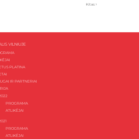
›
Kitas
ALIS VILNIUJE
OGRAMA
KĖJAI
IETUS PLATINA
ETAI
UGAI IR PARTNERIAI
RIJA
2022
PROGRAMA
ATLIKĖJAI
2021
PROGRAMA
ATLIKĖJAI