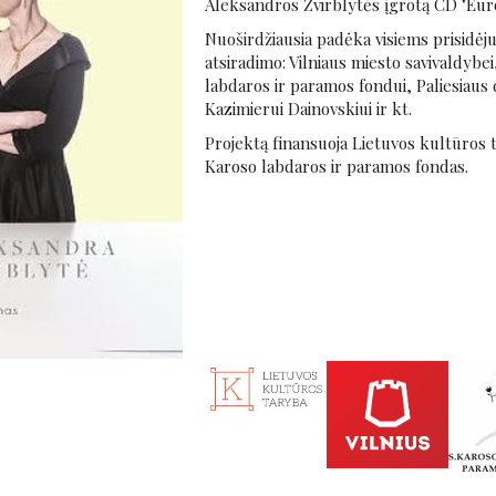
Aleksandros Žvirblytės įgrotą CD "Europ
Nuoširdžiausia padėka visiems prisidėj
atsiradimo: Vilniaus miesto savivaldybe
labdaros ir paramos fondui, Paliesiaus dv
Kazimierui Dainovskiui ir kt.
Projektą finansuoja Lietuvos kultūros t
Karoso labdaros ir paramos fondas.