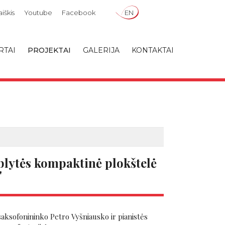
iškis
Youtube
Facebook
EN
RTAI
PROJEKTAI
GALERIJA
KONTAKTAI
rblytės kompaktinė plokštelė
"
 saksofonininko Petro Vyšniausko ir pianistės