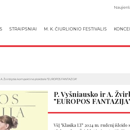
Naujienla
S
STRAIPSNIAI
M. K. ČIURLIONIO FESTIVALIS
KONCE
r A. Žvirblytės kompaktinė plokštelė "EUROPOS FANTAZIJA"
P. Vyšniausko ir A. Žvi
"EUROPOS FANTAZIJA
VšĮ "Klasika LT" 2024 m. rudenį išleido