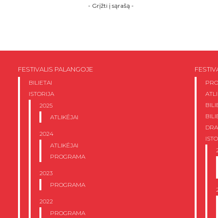
-
Grįžti į sąrašą
-
FESTIVALIS PALANGOJE
FESTIV
BILIETAI
PR
ISTORIJA
ATLI
BIL
2025
BILI
ATLIKĖJAI
DRA
2024
ISTO
ATLIKĖJAI
PROGRAMA
2023
PROGRAMA
2022
PROGRAMA