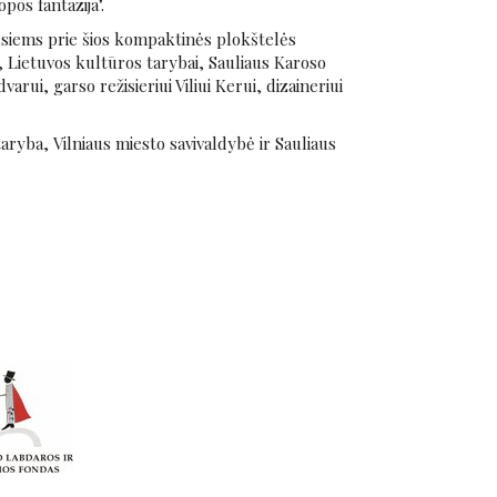
os fantazija".
usiems prie šios kompaktinės plokštelės
i, Lietuvos kultūros tarybai, Sauliaus Karoso
arui, garso režisieriui Viliui Kerui, dizaineriui
aryba, Vilniaus miesto savivaldybė ir Sauliaus