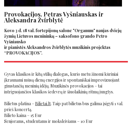
Provokacijos. Petras Vyšniauskas ir
Aleksandra Žvirblytė
Kovo 3 d. 18 val.
fortepijonų salone "Organum" naujas dviejų
žymių Lietuvos menininkų – saksofono grando Petro
Vyšniausko
ir pianistės Aleksandros Žvirblytės muzikinis projektas
“PROVOKACIJOS”.
Gyvas klasikos ir kitų stilių dialogas, kurio metu žinomi kūriniai
įkraunami mūsų dienų energijos ir spontaniškai improvizuojant
gimstančių meninių idėjų. Muzikinės provokacijos – tai
intriguojančios klasikos šedevrų ir šiuolaikinių ritmų jungtys.
Bilietus platina –
Bilietai.lt
. Taip pat bilietus bus galima įsigyti 1 val.
prieš koncertą.
Bilieto kaina – 15 Eur
Senjorams, studentams ir moksleiviams – 10 Eur