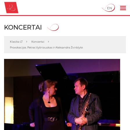
EN
KONCERTAI
Klasika LT
Koncertai
Provokacijos. Petras Vyšniauskas ir Aleksandra Žvirblytė