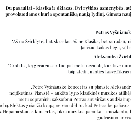
Du pasauliai - klasika ir džiazas. Dvi ryškios asmenybės, at
provokuodamos kuria spontanišką naują lydinį. Gimsta naują 
Petras Vyšniausk
“
Aš ne Žvirblytė, bet skraidau.
Aš ne Klasika, bet suradau, ni
Jaučiau.
Laikas bėga, vėl n
Aleksandra Žvirbl
“Groti tai, ką gerai žinai ir tuo pat metu nežinoti, kur tave nun
taip ateiti į minties laisvę.Tikra
„Petro Vyšniausko koncertas su pianiste Aleksandr
neįtikėtinas. Pianistė – aukšto lygio klasikinės muzikos atlikėj
metu sopraniniu saksofonu Petras ant viršaus audžia impr
Bachą. Efektas gniaužia kvapą ne vien dėl to, kad Petras be paliovos r
ros. Nepamirštamas koncertas, tikra muzikos pamoka – muzikanto, k
gudravimo, ir vis