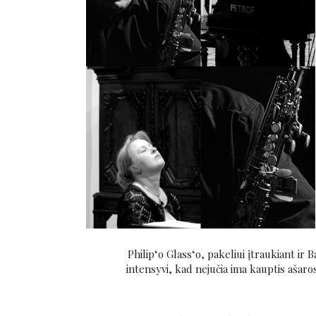
Philip‘o Glass‘o, pakeliui įtraukiant ir 
intensyvi, kad nejučia ima kauptis aša