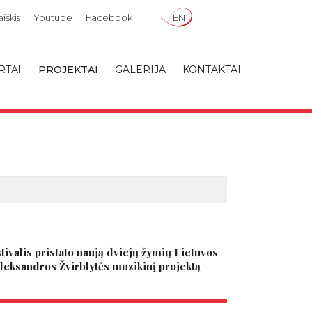
iškis
Youtube
Facebook
EN
RTAI
PROJEKTAI
GALERIJA
KONTAKTAI
stivalis pristato naują dviejų žymių Lietuvos
leksandros Žvirblytės muzikinį projektą