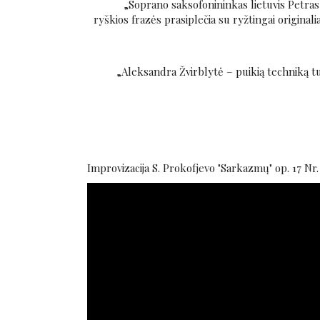
„Soprano saksofonininkas lietuvis Petra
ryškios frazės prasiplečia su ryžtingai originali
„Aleksandra Žvirblytė – puikią techniką tu
Improvizacija S. Prokofjevo "Sarkazmų" op. 17 Nr