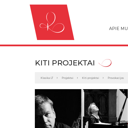
APIE MU
KITI PROJEKTAI
Klasika LT
Projektai
Kiti projektai
Provokacijos