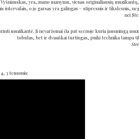
s Vyšniauskas, yra, mano manymu, vienas originaliausių muzikantų,
ais intervalais, o jo garsas yra galingas – stipresnis ir tikslesnis,
nei Ste
rinti muzikantė. Ji nevaržomai čia pat scenoje kuria jausmingą muzi
tobulas, bet ir dvasiškai turtingas, puiki technika tampa t
Ste
. 4, 3 temomis: