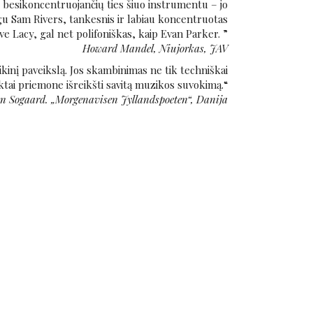
 besikoncentruojančių ties šiuo instrumentu – jo
 negu Sam Rivers, tankesnis ir labiau koncentruotas
ve Lacy, gal net polifoniškas, kaip Evan Parker. ”
Howard Mandel, Niujorkas, JAV
kinį paveikslą. Jos skambinimas ne tik techniškai
iktai priemone išreikšti savitą muzikos suvokimą.“
en Sogaard. „Morgenavisen Jyllandspoeten“, Danija