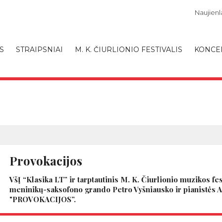
Naujienla
S
STRAIPSNIAI
M. K. ČIURLIONIO FESTIVALIS
KONCE
Provokacijos
VšĮ “Klasika LT” ir tarptautinis M. K. Čiurlionio muzikos fe
meninikų-saksofono grando Petro Vyšniausko ir pianistės A
"PROVOKACIJOS”.