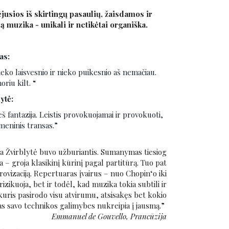
ėjusios iš skirtingų pasaulių, žaisdamos ir
muzika - unikali ir netikėtai organiška.
as:
eko laisvesnio ir nieko puikesnio aš nemačiau.
oriu kilt
. “
ytė:
eš fantazija. Leistis provokuojamai ir provokuoti,
s meninis transas.”
a Žvirblytė buvo užburiantis. Sumanymas tiesiog
a – groja klasikinį kūrinį pagal partitūrą. Tuo pat
ovizaciją. Repertuaras įvairus – nuo Chopin‘o iki
izikuoja, bet ir todėl, kad muzika tokia subtili ir
uris pasirodo visu atvirumu, atsisakęs bet kokio
as savo technikos galimybes nukreipia į jausmą.”
Emmanuel de Gouvello, Prancūzija